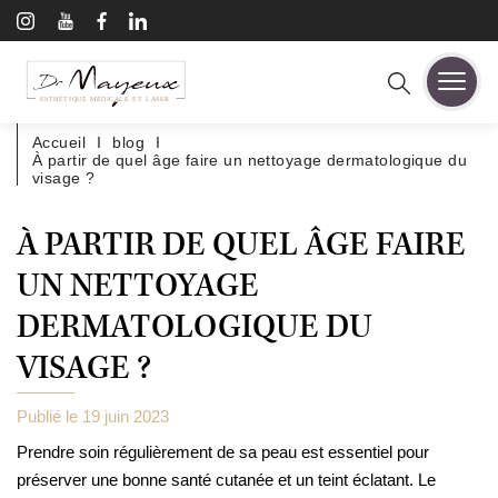
A
l
l
e
RECHERCHE :
r
ESTHÉTIQUE MÉDICALE ET LASER
d
i
Accueil
I
blog
I
r
À partir de quel âge faire un nettoyage dermatologique du
e
visage ?
c
t
e
À PARTIR DE QUEL ÂGE FAIRE
m
e
UN NETTOYAGE
n
t
DERMATOLOGIQUE DU
a
u
VISAGE ?
c
o
n
Publié le 19 juin 2023
t
e
Prendre soin régulièrement de sa peau est essentiel pour
n
préserver une bonne santé cutanée et un teint éclatant. Le
u