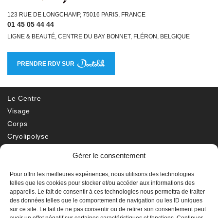
123 RUE DE LONGCHAMP, 75016 PARIS, FRANCE
01 45 05 44 44
LIGNE & BEAUTÉ, CENTRE DU BAY BONNET, FLÉRON, BELGIQUE
PRENDRE RDV SUR
Le Centre
Visage
Corps
Cryolipolyse
Epilation électrique
Gérer le consentement
Peau
Autres
Pour offrir les meilleures expériences, nous utilisons des technologies
telles que les cookies pour stocker et/ou accéder aux informations des
Avant/Après
appareils. Le fait de consentir à ces technologies nous permettra de traiter
Tarifs
des données telles que le comportement de navigation ou les ID uniques
sur ce site. Le fait de ne pas consentir ou de retirer son consentement peut