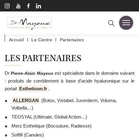
A
l
l
e
RECHERCHE :
r
ESTHÉTIQUE MÉDICALE ET LASER
d
i
Accueil
I
Le Centre
I
Partenaires
r
e
c
LES PARTENAIRES
t
e
m
Dr
est spécialiste dans le domaine suivant
Pierre-Alain Mayeux
e
n
: produits de comblement à base d’acide hyaluronique sur le
t
portail
Estheticon.fr
.
a
u
ALLERGAN
(Botox, Vistabel, Juverderm, Voluma,
c
Volbella…)
o
n
TEOSYAL (Ultimate, Global Action…)
t
e
Merz Esthetique (Bocouture, Radiesse)
n
Softfil (Canules)
u