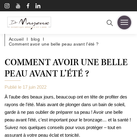
A
l
l
e
RECHERCHE :
r
ESTHÉTIQUE MÉDICALE ET LASER
d
i
Accueil
I
blog
I
r
Comment avoir une belle peau avant l'été ?
e
c
t
COMMENT AVOIR UNE BELLE
e
m
PEAU AVANT L’ÉTÉ ?
e
n
t
Publié le 17 juin 2022
a
u
À l’aube des beaux jours, beaucoup ont en tête de profiter des
c
rayons de l’été. Mais avant de plonger dans un bain de soleil,
o
garde à ne pas oublier de préparer sa peau ! Avoir une belle
n
t
peau avant l’été, c’est important pour le bronzage… et la santé !
e
Suivez nos quelques conseils pour vous protéger – tout en
n
u
assurant à votre peau éclat et tonicité.