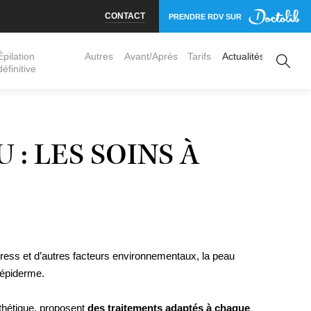
CONTACT
PRENDRE RDV SUR
Épilation
Autres
Avant/Après
Tarifs
Actualités
définitive
Jambes
Torse
erose, varicosités
Dos
: LES SOINS À
aires
ées bénignes
 micro aiguilles
 stress et d’autres facteurs environnementaux, la peau
l’épiderme.
thétique, proposent
des traitements adaptés à chaque