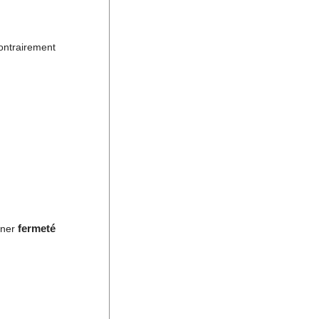
ontrairement
fermeté
nner