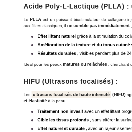
Acide Poly-L-Lactique (PLLA) : 
PLLA
Le
est un puissant biostimulateur de collagène inj
ne comble pas immédiatement
aux fillers classiques, il
,
Effet liftant naturel
grâce à la stimulation du col
Amélioration de la texture et du tonus cutané
s
Résultats durables
, visibles pendant plus de 2
matures ou relâchées
Idéal pour les peaux
, cherchant 
HIFU (Ultrasons focalisés) :
ultrasons focalisés de haute intensité
(HIFU)
Les
agi
et élasticité
à la peau.
Traitement non invasif
avec un effet liftant progr
Cible les tissus profonds
, sans altérer la surf
Effet naturel et durable
, avec un rajeunissemen