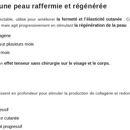
une peau raffermie et régénérée
la fermeté et l’élasticité cutanée
ectable, utilisé pour améliorer
. C
la régénération de la peau
 mais agit progressivement en stimulant
.
lagène
ur plusieurs mois
4 mois
effet tenseur sans chirurgie sur le visage et le corps.
un
.
ssent en profondeur pour stimuler la production de collagène et redo
essif
ace cutanée
t progressif