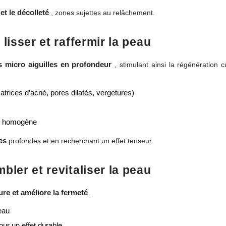
et le décolleté
, zones sujettes au relâchement.
lisser et raffermir la peau
s micro aiguilles en profondeur
, stimulant ainsi la régénération 
atrices d’acné, pores dilatés, vergetures)
 et homogène
es
profondes et en recherchant un effet tenseur.
bler et revitaliser la peau
ure et améliore la fermeté
.
eau
ur un effet durable