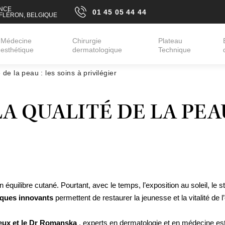
ANCE
01 45 05 44 44
 FLÉRON, BELGIQUE
01 45 05 44 44
Médecine
Chirurgie
Plateau
esthétique
dermatologique
Technique
 de la peau : les soins à privilégier
Rides
Peau relâchée
Visage
ÉPILATION LASER
Cernes
Cicatrices
Aisselles
Nez
Rougeurs, coup
Maillot
 QUALITÉ DE LA PEAU 
EPILATION
Lèvres
Taches pigment
ÉLECTRIQUE
Double menton
Lésions cutan
BLEACHING AVEC
Lifting médical
Radiofréquence
LASER Q-
SWITCHED
Profiloplastie médicale
TARIFS
on équilibre cutané. Pourtant, avec le temps, l’exposition au soleil, le
iques innovants
permettent de restaurer la jeunesse et la vitalité de 
me
me
ux et le Dr Romanska
, experts en dermatologie et en médecine es