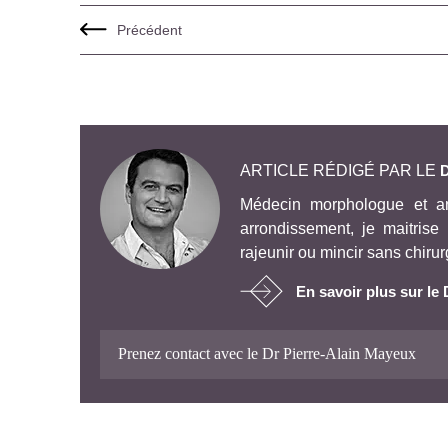
Précédent
ARTICLE RÉDIGÉ PAR LE
Médecin morphologue et an
arrondissement, je maitrise
rajeunir ou mincir sans chirurg
En savoir plus sur le
Prenez contact avec le Dr Pierre-Alain Mayeux