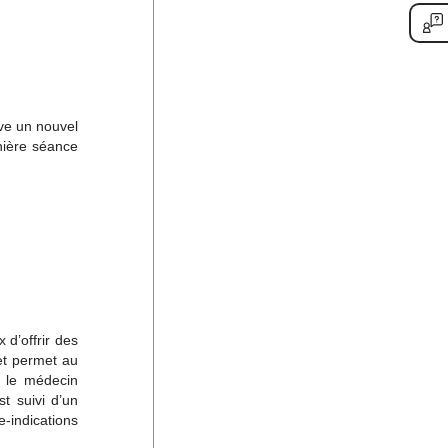
uve un nouvel
nière séance
 d’offrir des
 et permet au
r le médecin
t suivi d’un
e-indications