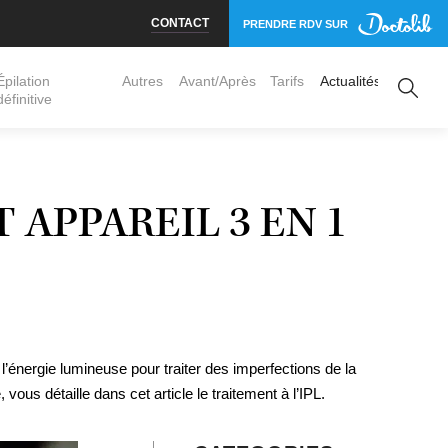
CONTACT
PRENDRE RDV SUR
Épilation
Autres
Avant/Après
Tarifs
Actualités
définitive
Jambes
Torse
erose, varicosités
Dos
 APPAREIL 3 EN 1
aires
ées bénignes
 micro aiguilles
 l’énergie lumineuse pour traiter des imperfections de la
us détaille dans cet article le traitement à l’IPL.