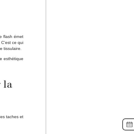
pe flash émet
 C’est ce qui
 tissulaire.
ne esthétique
 la
les taches et