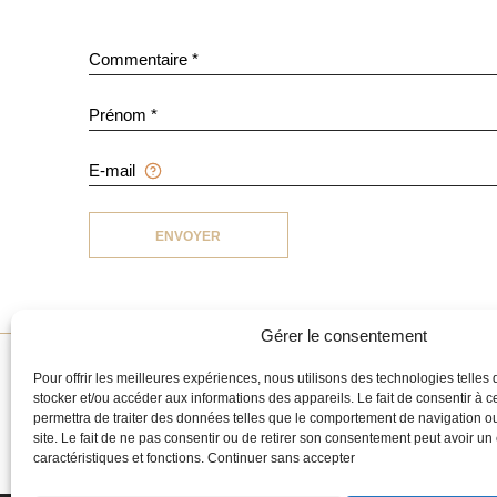
Commentaire *
Prénom *
E-mail
ENVOYER
Gérer le consentement
Pour offrir les meilleures expériences, nous utilisons des technologies telles
stocker et/ou accéder aux informations des appareils. Le fait de consentir à 
permettra de traiter des données telles que le comportement de navigation ou
123 RUE DE LONGCHA
site. Le fait de ne pas consentir ou de retirer son consentement peut avoir un e
FRANCE
caractéristiques et fonctions.
Continuer sans accepter
01 45 05 44 44
ESTHÉTIQUE MÉDICALE ET LASER