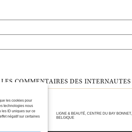
LES COMMENTAIRES DES INTERNAUTES
 que les cookies pour
ces technologies nous
 les ID uniques sur ce
MP, 75016 PARIS,
LIGNE & BEAUTÉ, CENTRE DU BAY BONNET,
ffet négatif sur certaines
BELGIQUE