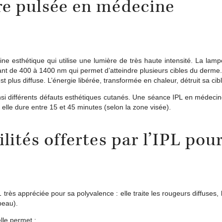
ère pulsée en médecine
ne esthétique qui utilise une lumière de très haute intensité. La lam
ant de 400 à 1400 nm qui permet d’atteindre plusieurs cibles du derme.
t plus diffuse. L’énergie libérée, transformée en chaleur, détruit sa cible
insi différents défauts esthétiques cutanés. Une séance IPL en médeci
 elle dure entre 15 et 45 minutes (selon la zone visée).
lités offertes par l’IPL pour
très appréciée pour sa polyvalence : elle traite les rougeurs diffuses, 
peau).
lle permet :