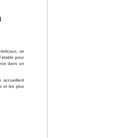
n
médicaux, se
’établir pour
erce dans un
 accueillent
s et les plus