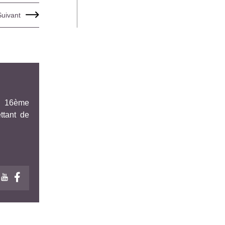
Suivant
le 16ème
ttant de