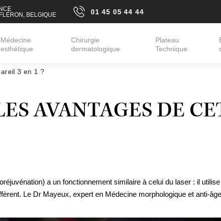
ANCE
01 45 05 44 44
 FLÉRON, BELGIQUE
01 45 05 44 44
Médecine
Chirurgie
Plateau
esthétique
dermatologique
Technique
areil 3 en 1 ?
Rides
Peau relâchée
Visage
ÉPILATION LASER
Cernes
Cicatrices
Aisselles
Nez
Rougeurs, coup
Maillot
 LES AVANTAGES DE CET
EPILATION
Lèvres
Taches pigment
ÉLECTRIQUE
Double menton
Lésions cutan
BLEACHING AVEC
Lifting médical
Radiofréquence
LASER Q-
SWITCHED
Profiloplastie médicale
TARIFS
éjuvénation) a un fonctionnement similaire à celui du laser : il utilise
èrent. Le Dr Mayeux, expert en Médecine morphologique et anti-âge, vo
me
me