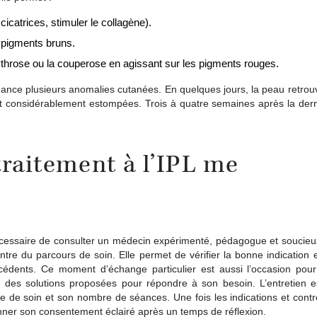
cicatrices, stimuler le collagène).
s pigments bruns.
ythrose ou la couperose en agissant sur les pigments rouges.
 séance plusieurs anomalies cutanées. En quelques jours, la peau retro
ont considérablement estompées. Trois à quatre semaines après la der
raitement à l’IPL me
 nécessaire de consulter un médecin expérimenté, pédagogue et soucieux
ntre du parcours de soin. Elle permet de vérifier la bonne indication
técédents. Ce moment d’échange particulier est aussi l’occasion pou
 des solutions proposées pour répondre à son besoin. L’entretien es
e de soin et son nombre de séances. Une fois les indications et contr
 donner son consentement éclairé après un temps de réflexion.