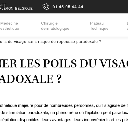
ANCE
01 45 05 44 44
 FLÉRON, BELGIQUE
01 45 05 44 44
Médecine
Chirurgie
Plateau
esthétique
dermatologique
Technique
oils du visage sans risque de repousse paradoxale ?
Rides
Peau relâchée
Visage
ÉPILATION LASER
Cernes
Cicatrices
Aisselles
Nez
Rougeurs, coup
Maillot
R LES POILS DU VISA
EPILATION
Lèvres
Taches pigment
ÉLECTRIQUE
Double menton
Lésions cutan
ADOXALE ?
BLEACHING AVEC
Lifting médical
Radiofréquence
LASER Q-
SWITCHED
Profiloplastie médicale
TARIFS
on esthétique majeure pour de nombreuses personnes, qu’il s’agisse 
e de stimulation paradoxale, un phénomène où l’épilation peut paradoxa
me
épilation disponibles, leurs avantages, leurs inconvénients et les pr
me