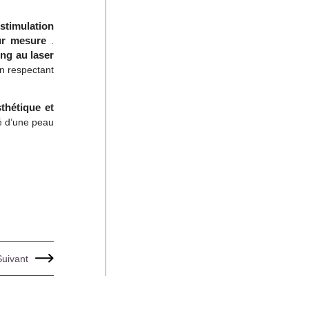
stimulation
ur mesure
.
ng au laser
en respectant
thétique et
lé d’une peau
Suivant