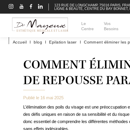
A
123 RUE DE LONGCHAMP, 75016 PARIS, FR
l
LIGNE & BEAUTÉ, CENTRE DU BAY BONNET,
l
e
r
Le
Vos
RECHERCHE :
d
Centre
Besoins
ESTHÉTIQUE MÉDICALE ET LASER
i
r
Accueil
I
blog
I
Epilation laser
I
Comment éliminer les p
e
VISAGE
c
t
COMMENT ÉLIMINE
e
CORPS
m
e
DE REPOUSSE PAR
n
PEAU
t
a
u
CHEVEUX
c
Publié le 16 mai 2025
o
n
​L’élimination des poils du visage est une préoccupati
t
des défis uniques en raison de sa sensibilité et du risqu
Beauté chez la fem
e
donc essentiel de comprendre les différentes méthodes d’
n
Beauté chez l’hom
u
sans effets indésirables.​