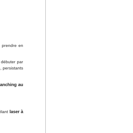
n prendre en
 débuter par
, persistants
lanching au
laser à
êlant