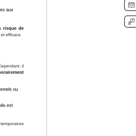
les aux
s risque de
et efficace.
Cependant, il
mporairement
ionnels ou
ils est
t temporaires