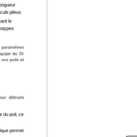
longueur
cule pileux
ant le
totypes
 paramètres
équipe du Dr
vos poils et
ur détruire
r du poil, ce
trique permet