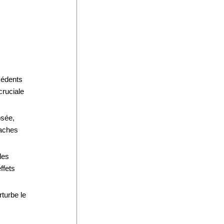
cédents
cruciale
osée,
taches
des
ffets
rturbe le