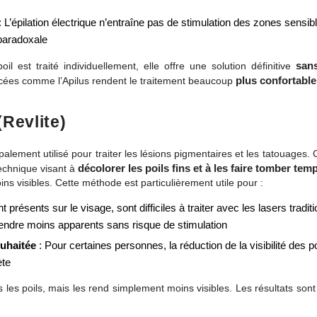
 L’épilation électrique n’entraîne pas de stimulation des zones sensib
paradoxale
san
 est traité individuellement, elle offre une solution définitive
plus confortable
cées comme l’Apilus rendent le traitement beaucoup
Revlite)
ipalement utilisé pour traiter les lésions pigmentaires et les tatouages. 
décolorer les poils fins et à les faire tomber te
echnique visant à
ins visibles. Cette méthode est particulièrement utile pour :​
 présents sur le visage, sont difficiles à traiter avec les lasers tradit
 rendre moins apparents sans risque de stimulation
ouhaitée
: Pour certaines personnes, la réduction de la visibilité des po
ète
 les poils, mais les rend simplement moins visibles. Les résultats son