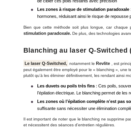
de cibler ces poils restants avec précision
Les zones à risque de stimulation paradoxale
:
hormones, réduisant ainsi le risque de repousse 
Bien que cette méthode soit plus longue, car chaque poil
stimulation paradoxale.
De plus, des technologies avan
Blanching au laser Q-Switched (
Le
laser Q-Switched
,
Revlite
notamment le
, est princ
peut également être employé pour le « blanching », une t
plutôt qu’à les éliminer définitivement, les rendant ainsi mo
Les duvets ou poils très fins
: Ces poils, souvent
l’épilation électrique. Le blanching permet de les
Les zones où l’épilation complète n’est pas s
suffisante sans nécessiter une élimination compl
Il est important de noter que le blanching ne supprime pas
et nécessitent des séances d’entretien régulières.​