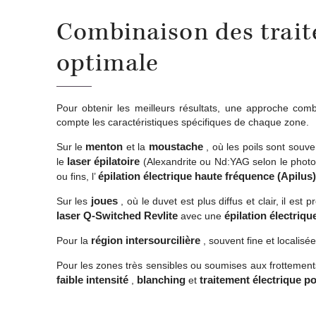
Combinaison des trait
optimale
Pour obtenir les meilleurs résultats, une approche com
compte les caractéristiques spécifiques de chaque zone.
menton
moustache
Sur le
et la
, où les poils sont souv
laser épilatoire
le
(Alexandrite ou Nd:YAG selon le phototyp
épilation électrique haute fréquence (Apilus)
ou fins, l’
joues
Sur les
, où le duvet est plus diffus et clair, il est
laser Q-Switched Revlite
épilation électriqu
avec une
région intersourcilière
Pour la
, souvent fine et localisée,
Pour les zones très sensibles ou soumises aux frottemen
faible intensité
blanching
traitement électrique p
,
et