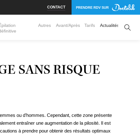
CONTACT
PRENDRE RDV SUR
Épilation
Autres
Avant/Après
Tarifs
Actualités
définitive
Jambes
Torse
erose, varicosités
Dos
GE SANS RISQUE
aires
ées bénignes
 micro aiguilles
de femmes ou d’hommes. Cependant, cette zone présente
lement entraîner une augmentation de la pilosité. Il est
écautions à prendre pour obtenir des résultats optimaux